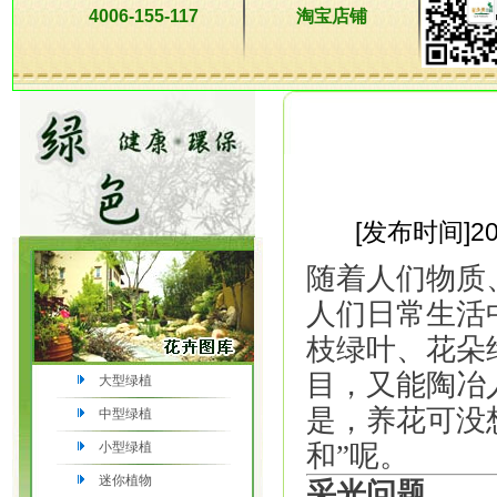
4006-155-117
淘宝店铺
[发布时间]20
随着人们物质
人们日常生活
枝绿叶、花朵
目，又能陶冶
大型绿植
是，养花可没
中型绿植
小型绿植
和”呢。
迷你植物
采光问题