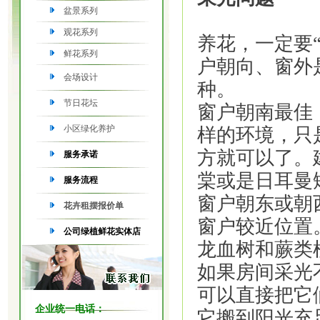
盆景系列
观花系列
养花，一定要
鲜花系列
户朝向、窗外
会场设计
种。
节日花坛
窗户朝南最佳
小区绿化养护
样的环境，只
方就可以了。
服务承诺
棠或是日耳曼
服务流程
窗户朝东或朝
花卉租摆报价单
窗户较近位置
公司绿植鲜花实体店
龙血树和蕨类
如果房间采光
可以直接把它
企业统一电话：
它搬到阳光充