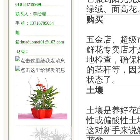
010-83719909
绿绒、面高花
联系人：李经理
购买
手 机：
13716785634
邮
五金店、超级
箱:huaduomei01@163.com
鲜花专卖店才
Q Q：
地检查，确保
的茎秆等，因
状态了。
土壤
土壤是养好花
性或偏酸性土
这对新手来说