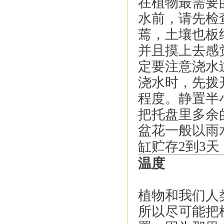
在植物最需要
水前，请先检
蔫，土壤也板
并且摸上去感
定要注意浇水
浇水时，先拨
程度。静置半
把托盘里多余
盆花一般以雨
缸贮存
2
到
3
天
温度
植物和我们人
所以尽可能把