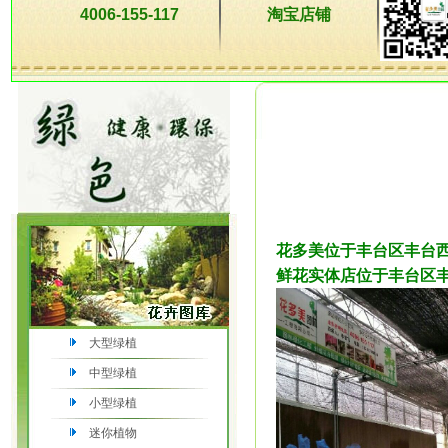
4006-155-117
淘宝店铺
花多美位于丰台区丰台西
鲜花实体店位于丰台区丰
大型绿植
中型绿植
小型绿植
迷你植物